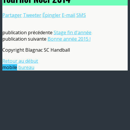
Partager
Tweeter
Épingler
E-mail
SMS
publication précédente
Stage fin d'année
publication suivante
Bonne année 2015 !
Copyright Blagnac SC Handball
Retour au début
mobile
bureau