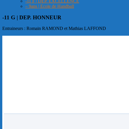
-11 F | DEP. EXCELLENCE
– 9ans | Ecole de Handball
-11 G | DEP. HONNEUR
Entraineurs : Romain RAMOND et Mathias LAFFOND