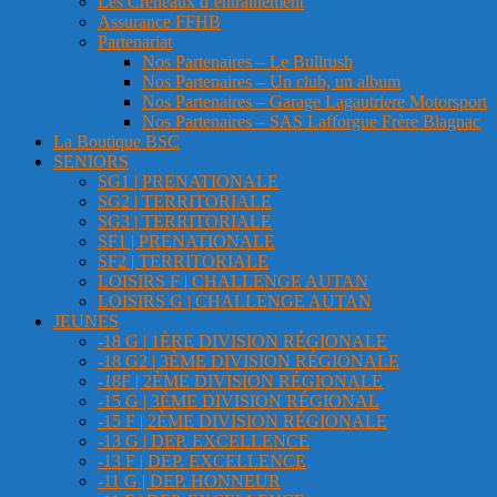
Les Créneaux d’entrainement
Assurance FFHB
Partenariat
Nos Partenaires – Le Bullrush
Nos Partenaires – Un club, un album
Nos Partenaires – Garage Lagautriere Motorsport
Nos Partenaires – SAS Lafforgue Frère Blagnac
La Boutique BSC
SENIORS
SG1 | PRENATIONALE
SG2 | TERRITORIALE
SG3 | TERRITORIALE
SF1 | PRENATIONALE
SF2 | TERRITORIALE
LOISIRS F | CHALLENGE AUTAN
LOISIRS G | CHALLENGE AUTAN
JEUNES
-18 G | 1ÈRE DIVISION RÉGIONALE
-18 G2 | 3ÈME DIVISION RÉGIONALE
-18F | 2ÈME DIVISION RÉGIONALE
-15 G | 3ÈME DIVISION RÉGIONAL
-15 F | 2ÈME DIVISION RÉGIONALE
-13 G | DEP. EXCELLENCE
-13 F | DEP. EXCELLENCE
-11 G | DEP. HONNEUR