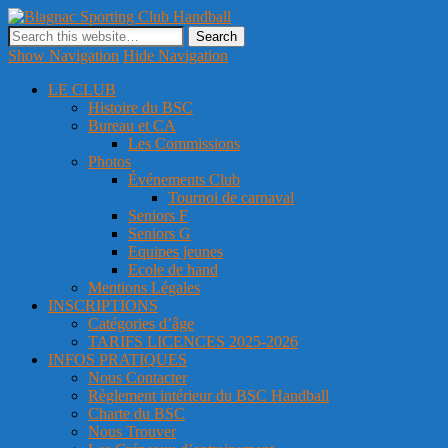
Blagnac Sporting Club Handball
Site officiel du club de handball de Blagnac
Show Navigation
Hide Navigation
LE CLUB
Histoire du BSC
Bureau et CA
Les Commissions
Photos
Événements Club
Tournoi de carnaval
Seniors F
Seniors G
Equipes jeunes
Ecole de hand
Mentions Légales
INSCRIPTIONS
Catégories d’âge
TARIFS LICENCES 2025-2026
INFOS PRATIQUES
Nous Contacter
Règlement intérieur du BSC Handball
Charte du BSC
Nous Trouver