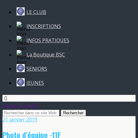
LE CLUB
INSCRIPTIONS
INFOS PRATIQUES
La Boutique BSC
SENIORS
JEUNES
Blagnac SC Handball
21 janvier 2019
Photo d’équipe -11F