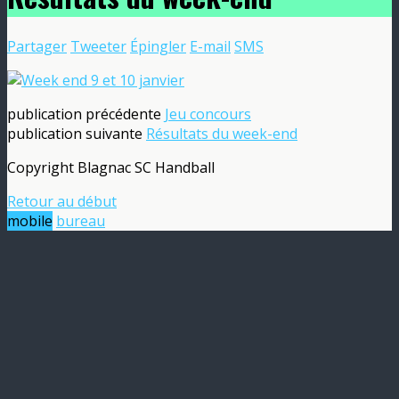
Partager
Tweeter
Épingler
E-mail
SMS
publication précédente
Jeu concours
publication suivante
Résultats du week-end
Copyright Blagnac SC Handball
Retour au début
mobile
bureau