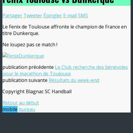
Partager
Tweeter
Épingler
E-mail
SMS
Le Fenix de Toulouse affronte le champion de France en
titre Dunkerque.
Ne loupez pas ce match !
publication précédente
Le Club recherche des bénévoles
pour le marathon de Toulouse
publication suivante
Résultats du week-end
Copyright Blagnac SC Handball
Retour au début
mobile
bureau