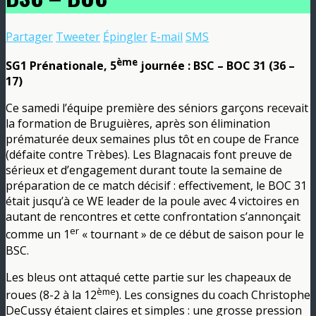
Partager
Tweeter
Épingler
E-mail
SMS
ème
SG1 Prénationale, 5
journée : BSC – BOC 31 (36 –
17)
Ce samedi l’équipe première des séniors garçons recevait
la formation de Bruguières, après son élimination
prématurée deux semaines plus tôt en coupe de France
(défaite contre Trèbes). Les Blagnacais font preuve de
sérieux et d’engagement durant toute la semaine de
préparation de ce match décisif : effectivement, le BOC 31
était jusqu’à ce WE leader de la poule avec 4 victoires en
autant de rencontres et cette confrontation s’annonçait
er
comme un 1
« tournant » de ce début de saison pour le
BSC.
Les bleus ont attaqué cette partie sur les chapeaux de
ème
roues (8-2 à la 12
). Les consignes du coach Christophe
DeCussy étaient claires et simples : une grosse pression