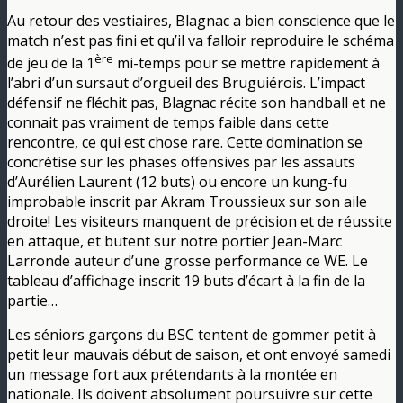
Au retour des vestiaires, Blagnac a bien conscience que le
match n’est pas fini et qu’il va falloir reproduire le schéma
ère
de jeu de la 1
mi-temps pour se mettre rapidement à
l’abri d’un sursaut d’orgueil des Bruguiérois. L’impact
défensif ne fléchit pas, Blagnac récite son handball et ne
connait pas vraiment de temps faible dans cette
rencontre, ce qui est chose rare. Cette domination se
concrétise sur les phases offensives par les assauts
d’Aurélien Laurent (12 buts) ou encore un kung-fu
improbable inscrit par Akram Troussieux sur son aile
droite! Les visiteurs manquent de précision et de réussite
en attaque, et butent sur notre portier Jean-Marc
Larronde auteur d’une grosse performance ce WE. Le
tableau d’affichage inscrit 19 buts d’écart à la fin de la
partie…
Les séniors garçons du BSC tentent de gommer petit à
petit leur mauvais début de saison, et ont envoyé samedi
un message fort aux prétendants à la montée en
nationale. Ils doivent absolument poursuivre sur cette