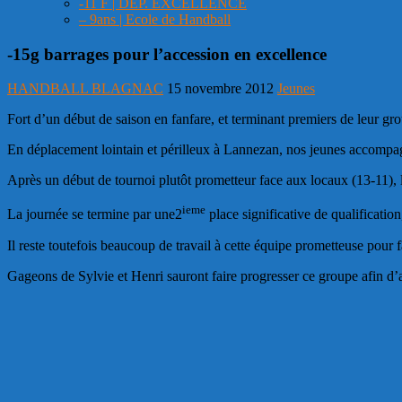
-11 F | DEP. EXCELLENCE
– 9ans | Ecole de Handball
-15g barrages pour l’accession en excellence
HANDBALL BLAGNAC
15 novembre 2012
Jeunes
Fort d’un début de saison en fanfare, et terminant premiers de leur g
En déplacement lointain et périlleux à Lannezan, nos jeunes accompag
Après un début de tournoi plutôt prometteur face aux locaux (13-11), la
ieme
La journée se termine par une2
place significative de qualification
Il reste toutefois beaucoup de travail à cette équipe prometteuse pour f
Gageons de Sylvie et Henri sauront faire progresser ce groupe afin d’a