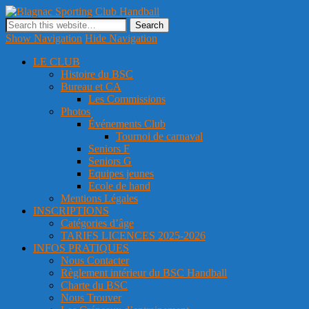
Blagnac Sporting Club Handball
Site officiel du club de handball de Blagnac
Show Navigation
Hide Navigation
LE CLUB
Histoire du BSC
Bureau et CA
Les Commissions
Photos
Événements Club
Tournoi de carnaval
Seniors F
Seniors G
Equipes jeunes
Ecole de hand
Mentions Légales
INSCRIPTIONS
Catégories d’âge
TARIFS LICENCES 2025-2026
INFOS PRATIQUES
Nous Contacter
Règlement intérieur du BSC Handball
Charte du BSC
Nous Trouver