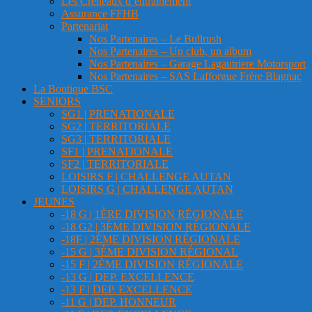
Les Créneaux d’entrainement
Assurance FFHB
Partenariat
Nos Partenaires – Le Bullrush
Nos Partenaires – Un club, un album
Nos Partenaires – Garage Lagautriere Motorsport
Nos Partenaires – SAS Lafforgue Frère Blagnac
La Boutique BSC
SENIORS
SG1 | PRENATIONALE
SG2 | TERRITORIALE
SG3 | TERRITORIALE
SF1 | PRENATIONALE
SF2 | TERRITORIALE
LOISIRS F | CHALLENGE AUTAN
LOISIRS G | CHALLENGE AUTAN
JEUNES
-18 G | 1ÈRE DIVISION RÉGIONALE
-18 G2 | 3ÈME DIVISION RÉGIONALE
-18F | 2ÈME DIVISION RÉGIONALE
-15 G | 3ÈME DIVISION RÉGIONAL
-15 F | 2ÈME DIVISION RÉGIONALE
-13 G | DEP. EXCELLENCE
-13 F | DEP. EXCELLENCE
-11 G | DEP. HONNEUR