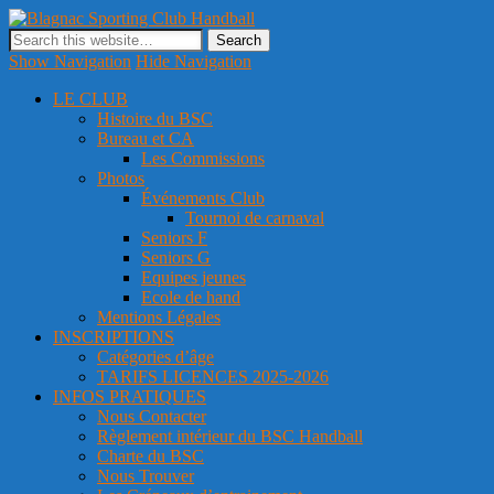
Blagnac Sporting Club Handball
Site officiel du club de handball de Blagnac
Show Navigation
Hide Navigation
LE CLUB
Histoire du BSC
Bureau et CA
Les Commissions
Photos
Événements Club
Tournoi de carnaval
Seniors F
Seniors G
Equipes jeunes
Ecole de hand
Mentions Légales
INSCRIPTIONS
Catégories d’âge
TARIFS LICENCES 2025-2026
INFOS PRATIQUES
Nous Contacter
Règlement intérieur du BSC Handball
Charte du BSC
Nous Trouver