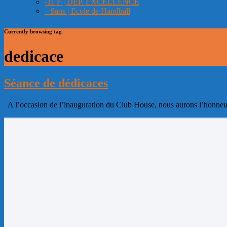
-11 F | DEP. EXCELLENCE
– 9ans | Ecole de Handball
Currently browsing tag
dedicace
Séance de dédicaces
A l’occasion de l’inauguration du Club House, nous aurons l’honn