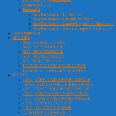
Les Créneaux d’entrainement
Assurance FFHB
Partenariat
Nos Partenaires – Le Bullrush
Nos Partenaires – Un club, un album
Nos Partenaires – Garage Lagautriere Motorsport
Nos Partenaires – SAS Lafforgue Frère Blagnac
La Boutique BSC
SENIORS
SG1 | PRENATIONALE
SG2 | TERRITORIALE
SG3 | TERRITORIALE
SF1 | PRENATIONALE
SF2 | TERRITORIALE
LOISIRS F | CHALLENGE AUTAN
LOISIRS G | CHALLENGE AUTAN
JEUNES
-18 G | 1ÈRE DIVISION RÉGIONALE
-18 G2 | 3ÈME DIVISION RÉGIONALE
-18F | 2ÈME DIVISION RÉGIONALE
-15 G | 3ÈME DIVISION RÉGIONAL
-15 F | 2ÈME DIVISION RÉGIONALE
-13 G | DEP. EXCELLENCE
-13 F | DEP. EXCELLENCE
-11 G | DEP. HONNEUR