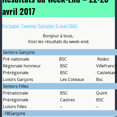
avril 2017
Partager
Tweeter
Épingler
E-mail
SMS
Bonjour à tous,
Voici les résultats du week-end.
Seniors Garçons
Pré nationale
BSC
Rodez
Régionale honneur
BSC
Villefranc
Prérégionale
BSC
Castelsarr
Loisirs Garçons
Les Coteaux
Bsc
Seniors Filles
Prénationale
BSC
Quint
Prérégionale
Castres
BSC
Loisirs Filles
–
–
-18Garçons