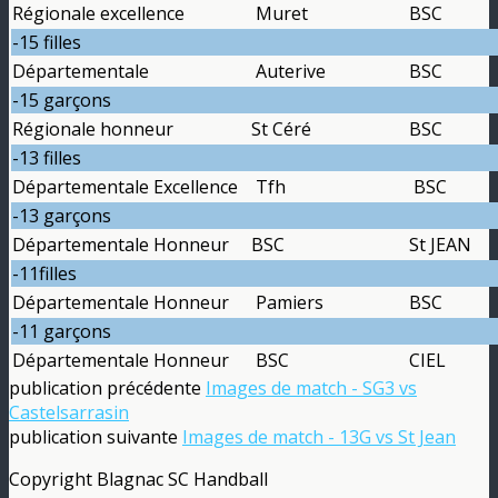
Régionale excellence
Muret
BSC
-15 filles
Départementale
Auterive
BSC
-15 garçons
Régionale honneur
St Céré
BSC
-13 filles
Départementale Excellence
Tfh
BSC
-13 garçons
Départementale Honneur
BSC
St JEAN
-11filles
Départementale Honneur
Pamiers
BSC
-11 garçons
Départementale Honneur
BSC
CIEL
publication précédente
Images de match - SG3 vs
Castelsarrasin
publication suivante
Images de match - 13G vs St Jean
Copyright Blagnac SC Handball