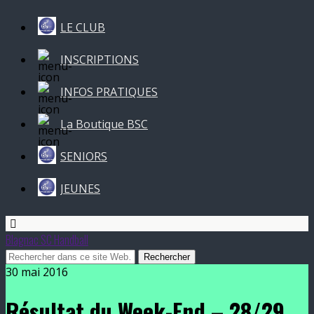
LE CLUB
INSCRIPTIONS
INFOS PRATIQUES
La Boutique BSC
SENIORS
JEUNES
Blagnac SC Handball
30 mai 2016
Résultat du Week-End – 28/29