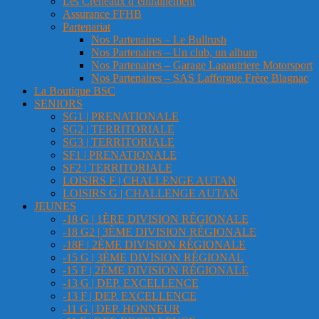
Les Créneaux d’entrainement
Assurance FFHB
Partenariat
Nos Partenaires – Le Bullrush
Nos Partenaires – Un club, un album
Nos Partenaires – Garage Lagautriere Motorsport
Nos Partenaires – SAS Lafforgue Frère Blagnac
La Boutique BSC
SENIORS
SG1 | PRENATIONALE
SG2 | TERRITORIALE
SG3 | TERRITORIALE
SF1 | PRENATIONALE
SF2 | TERRITORIALE
LOISIRS F | CHALLENGE AUTAN
LOISIRS G | CHALLENGE AUTAN
JEUNES
-18 G | 1ÈRE DIVISION RÉGIONALE
-18 G2 | 3ÈME DIVISION RÉGIONALE
-18F | 2ÈME DIVISION RÉGIONALE
-15 G | 3ÈME DIVISION RÉGIONAL
-15 F | 2ÈME DIVISION RÉGIONALE
-13 G | DEP. EXCELLENCE
-13 F | DEP. EXCELLENCE
-11 G | DEP. HONNEUR