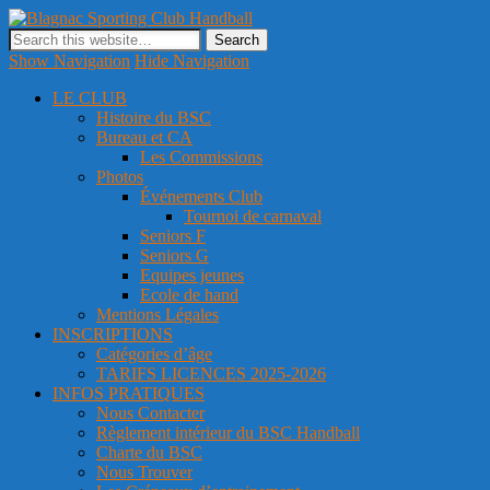
Blagnac Sporting Club Handball
Site officiel du club de handball de Blagnac
Show Navigation
Hide Navigation
LE CLUB
Histoire du BSC
Bureau et CA
Les Commissions
Photos
Événements Club
Tournoi de carnaval
Seniors F
Seniors G
Equipes jeunes
Ecole de hand
Mentions Légales
INSCRIPTIONS
Catégories d’âge
TARIFS LICENCES 2025-2026
INFOS PRATIQUES
Nous Contacter
Règlement intérieur du BSC Handball
Charte du BSC
Nous Trouver