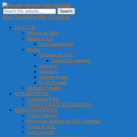
Blagnac Sporting Club Handball
Site officiel du club de handball de Blagnac
Show Navigation
Hide Navigation
LE CLUB
Histoire du BSC
Bureau et CA
Les Commissions
Photos
Événements Club
Tournoi de carnaval
Seniors F
Seniors G
Equipes jeunes
Ecole de hand
Mentions Légales
INSCRIPTIONS
Catégories d’âge
TARIFS LICENCES 2025-2026
INFOS PRATIQUES
Nous Contacter
Règlement intérieur du BSC Handball
Charte du BSC
Nous Trouver