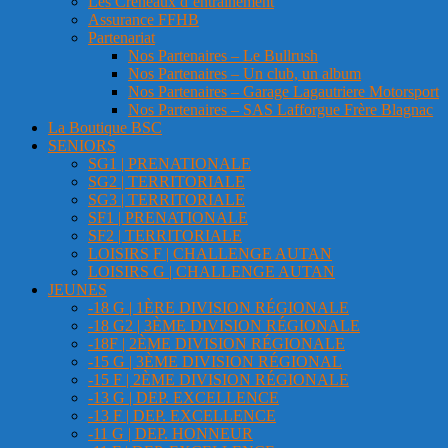
Les Créneaux d’entrainement
Assurance FFHB
Partenariat
Nos Partenaires – Le Bullrush
Nos Partenaires – Un club, un album
Nos Partenaires – Garage Lagautriere Motorsport
Nos Partenaires – SAS Lafforgue Frère Blagnac
La Boutique BSC
SENIORS
SG1 | PRENATIONALE
SG2 | TERRITORIALE
SG3 | TERRITORIALE
SF1 | PRENATIONALE
SF2 | TERRITORIALE
LOISIRS F | CHALLENGE AUTAN
LOISIRS G | CHALLENGE AUTAN
JEUNES
-18 G | 1ÈRE DIVISION RÉGIONALE
-18 G2 | 3ÈME DIVISION RÉGIONALE
-18F | 2ÈME DIVISION RÉGIONALE
-15 G | 3ÈME DIVISION RÉGIONAL
-15 F | 2ÈME DIVISION RÉGIONALE
-13 G | DEP. EXCELLENCE
-13 F | DEP. EXCELLENCE
-11 G | DEP. HONNEUR