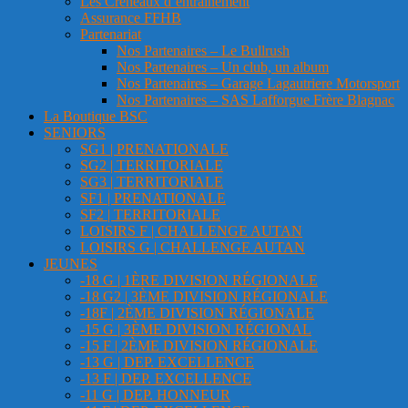
Les Créneaux d’entrainement
Assurance FFHB
Partenariat
Nos Partenaires – Le Bullrush
Nos Partenaires – Un club, un album
Nos Partenaires – Garage Lagautriere Motorsport
Nos Partenaires – SAS Lafforgue Frère Blagnac
La Boutique BSC
SENIORS
SG1 | PRENATIONALE
SG2 | TERRITORIALE
SG3 | TERRITORIALE
SF1 | PRENATIONALE
SF2 | TERRITORIALE
LOISIRS F | CHALLENGE AUTAN
LOISIRS G | CHALLENGE AUTAN
JEUNES
-18 G | 1ÈRE DIVISION RÉGIONALE
-18 G2 | 3ÈME DIVISION RÉGIONALE
-18F | 2ÈME DIVISION RÉGIONALE
-15 G | 3ÈME DIVISION RÉGIONAL
-15 F | 2ÈME DIVISION RÉGIONALE
-13 G | DEP. EXCELLENCE
-13 F | DEP. EXCELLENCE
-11 G | DEP. HONNEUR