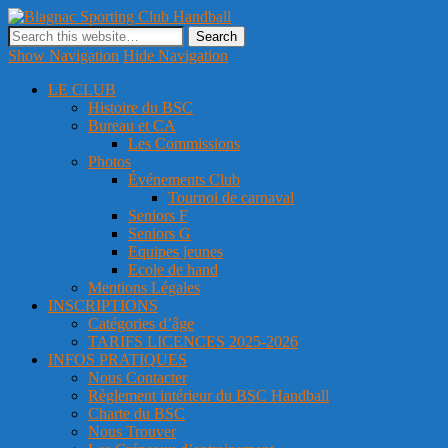
Blagnac Sporting Club Handball
Site officiel du club de handball de Blagnac
Show Navigation
Hide Navigation
LE CLUB
Histoire du BSC
Bureau et CA
Les Commissions
Photos
Événements Club
Tournoi de carnaval
Seniors F
Seniors G
Equipes jeunes
Ecole de hand
Mentions Légales
INSCRIPTIONS
Catégories d’âge
TARIFS LICENCES 2025-2026
INFOS PRATIQUES
Nous Contacter
Règlement intérieur du BSC Handball
Charte du BSC
Nous Trouver