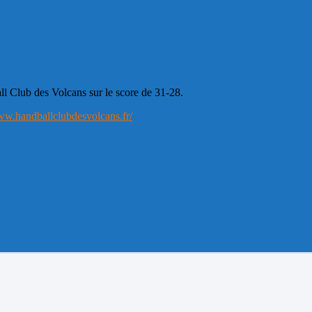
ll Club des Volcans sur le score de 31-28.
ww.handballclubdesvolcans.fr/