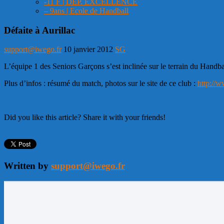
-11 F | DEP. EXCELLENCE
– 9ans | Ecole de Handball
Défaite à Aurillac
support@iwego.fr
10 janvier 2012
SG
L’équipe 1 des Seniors Garçons s’est inclinée sur le terrain du Handba
Plus d’infos : résumé du match, photos sur le site de ce club :
http://w
Did you like this article? Share it with your friends!
Written by
support@iwego.fr