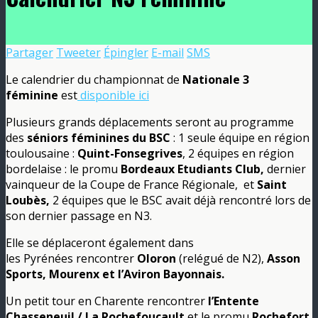
Partager
Tweeter
Épingler
E-mail
SMS
Le calendrier du championnat de
Nationale 3
féminine
est
disponible ici
Plusieurs grands déplacements seront au programme
des
séniors féminines du BSC
: 1 seule équipe en région
toulousaine :
Quint-Fonsegrives
, 2 équipes en région
bordelaise : le promu
Bordeaux Etudiants Club,
dernier
vainqueur de la Coupe de France Régionale,
et
Saint
Loubès,
2 équipes que le BSC avait déjà rencontré lors de
son dernier passage en N3.
Elle se déplaceront également dans
les Pyrénées rencontrer
Oloron
(relégué de N2),
Asson
Sports, Mourenx et l’Aviron Bayonnais.
Un petit tour en Charente rencontrer
l’Entente
Chasseneuil / La Rochefoucault
et le promu
Rochefort