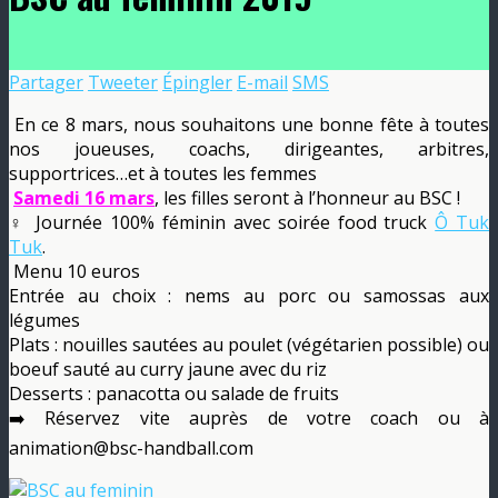
Partager
Tweeter
Épingler
E-mail
SMS
En ce 8 mars, nous souhaitons une bonne fête à toutes
nos joueuses, coachs, dirigeantes, arbitres,
supportrices…et à toutes les femmes
Samedi 16 mars
, les filles seront à l’honneur au BSC !
‍♀️
Journée 100% féminin avec soirée food truck
Ô Tuk
Tuk
.
Menu 10 euros
Entrée au choix : nems au porc ou samossas aux
légumes
Plats : nouilles sautées au poulet (végétarien possible) ou
boeuf sauté au curry jaune avec du riz
Desserts : panacotta ou salade de fruits
➡️
Réservez vite auprès de votre coach ou à
animation@bsc-handball.com