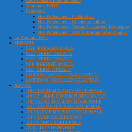
Les Créneaux d’entrainement
Assurance FFHB
Partenariat
Nos Partenaires – Le Bullrush
Nos Partenaires – Un club, un album
Nos Partenaires – Garage Lagautriere Motorsport
Nos Partenaires – SAS Lafforgue Frère Blagnac
La Boutique BSC
SENIORS
SG1 | PRENATIONALE
SG2 | TERRITORIALE
SG3 | TERRITORIALE
SF1 | PRENATIONALE
SF2 | TERRITORIALE
LOISIRS F | CHALLENGE AUTAN
LOISIRS G | CHALLENGE AUTAN
JEUNES
-18 G | 1ÈRE DIVISION RÉGIONALE
-18 G2 | 3ÈME DIVISION RÉGIONALE
-18F | 2ÈME DIVISION RÉGIONALE
-15 G | 3ÈME DIVISION RÉGIONAL
-15 F | 2ÈME DIVISION RÉGIONALE
-13 G | DEP. EXCELLENCE
-13 F | DEP. EXCELLENCE
-11 G | DEP. HONNEUR