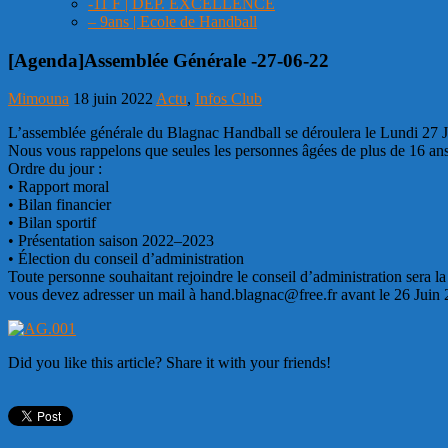
-11 F | DEP. EXCELLENCE
– 9ans | Ecole de Handball
[Agenda]Assemblée Générale -27-06-22
Mimouna
18 juin 2022
Actu
,
Infos Club
L’assemblée générale du Blagnac Handball se déroulera
le
Lundi 27 J
Nous vous rappelons que s
eules les personnes
âgées
de plus de 16
ans
Ordre du jour :
•
R
apport moral
•
B
ilan financier
•
B
ilan sportif
•
P
résentation saison 202
2
–
202
3
•
É
lection du conseil d’administration
Toute personne souhaitant rejoindre le c
onseil d’administration sera l
vous devez adresser un mail
à
hand.blagnac@free.fr avant le
26
Juin
Did you like this article? Share it with your friends!