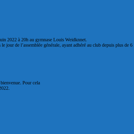
uin
202
2
à
20h
au gymnase Louis Weidknnet.
 le jour de l’
assemblée
générale
, ayan
t adhéré
au
club depuis plus de 6
a bienvenue. Pour cela
202
2
.