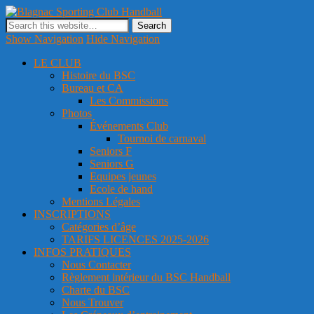
Blagnac Sporting Club Handball
Site officiel du club de handball de Blagnac
Show Navigation
Hide Navigation
LE CLUB
Histoire du BSC
Bureau et CA
Les Commissions
Photos
Événements Club
Tournoi de carnaval
Seniors F
Seniors G
Equipes jeunes
Ecole de hand
Mentions Légales
INSCRIPTIONS
Catégories d’âge
TARIFS LICENCES 2025-2026
INFOS PRATIQUES
Nous Contacter
Règlement intérieur du BSC Handball
Charte du BSC
Nous Trouver